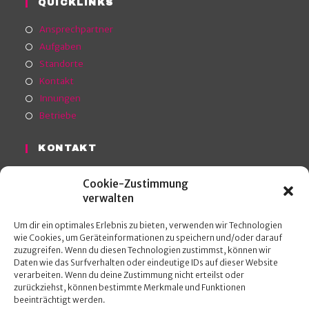
QUICKLINKS
Ansprechpartner
Aufgaben
Standorte
Kontakt
Innungen
Betriebe
KONTAKT
Sprechen Sie uns gerne an ...
Cookie-Zustimmung
verwalten
Anschrift Mittelrhein / Rhein-Lahn
Hoevelstraße 19
Um dir ein optimales Erlebnis zu bieten, verwenden wir Technologien
56073 Koblenz
wie Cookies, um Geräteinformationen zu speichern und/oder darauf
Tel. 0261/40 630-0
zuzugreifen. Wenn du diesen Technologien zustimmst, können wir
Daten wie das Surfverhalten oder eindeutige IDs auf dieser Website
Anschrift Ahrweiler
verarbeiten. Wenn du deine Zustimmung nicht erteilst oder
Wilhelmstraße 20
zurückziehst, können bestimmte Merkmale und Funktionen
53474 Bad Neuenahr-Ahrweiler
beeinträchtigt werden.
Tel. 0 26 41/40 35