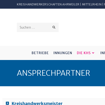
KREISHANDWERKERSCHAFTEN AHRWEILER | MITTELRHEIN |
Diese
Website
durchsuchen
BETRIEBE
INNUNGEN
DIE KHS
IN
ANSPRECHPARTNER
Kreishandwerksmeister