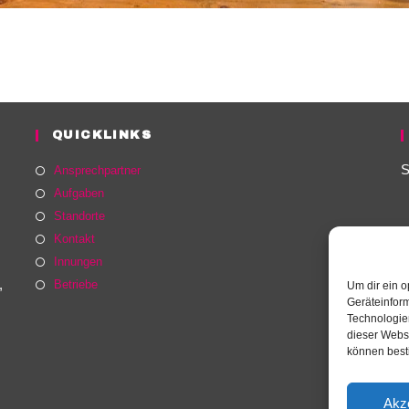
QUICKLINKS
S
Ansprechpartner
Aufgaben
Standorte
Kontakt
Innungen
,
Betriebe
Um dir ein o
Geräteinfor
Technologien
dieser Websi
können best
Akz