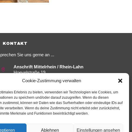
KONTAKT
prechen Sie uns gerne an ...
Anschrift Mittelrhein / Rhein-Lahn
Hoevelstraße 19
56073 Koblenz
Cookie-Zustimmung verwalten
Tel. 0261/40 630-0
ptimales Erlebnis zu bieten, verwenden wir Technologien wie Cookies, um
Anschrift Ahrweiler
mationen zu speichern und/oder darauf zuzugreifen. Wenn du diesen
Wilhelmstraße 20
 zustimmst, können wir Daten wie das Surfverhalten oder eindeutige IDs auf
53474 Bad Neuenahr-Ahrweiler
te verarbeiten. Wenn du deine Zustimmung nicht erteilst oder zurückziehst,
Tel. 0 26 41/40 35
immte Merkmale und Funktionen beeinträchtigt werden.
Email:
info@fachhandwerk.de
eptieren
Ablehnen
Einstellungen ansehen