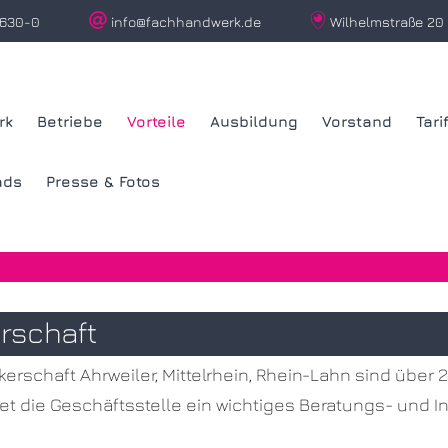


630-0
info@fachhandwerk.de
Wilhelmstraße 2
rk
Betriebe
Vorteile
Ausbildung
Vorstand
Tari
ads
Presse & Fotos
rschaft
kerschaft Ahrweiler, Mittelrhein, Rhein-Lahn sind üb
et die Geschäftsstelle ein wichtiges Beratungs- und In