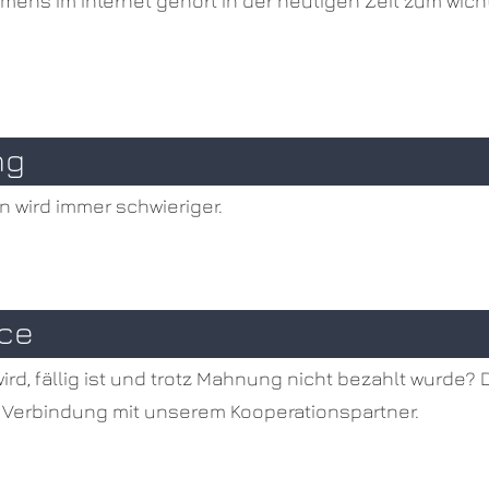
mens im Internet gehört in der heutigen Zeit zum wic
ng
n wird immer schwieriger.
ice
wird, fällig ist und trotz Mahnung nicht bezahlt wurde?
 In Verbindung mit unserem Kooperationspartner.