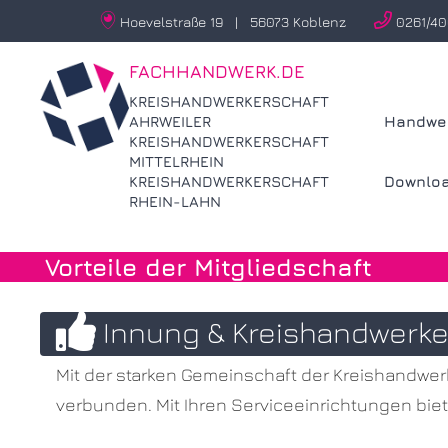


Hoevelstraße 19 | 56073 Koblenz
0261/40
FACHHANDWERK.DE
KREISHANDWERKERSCHAFT
AHRWEILER
Handwe
KREISHANDWERKERSCHAFT
MITTELRHEIN
KREISHANDWERKERSCHAFT
Downlo
RHEIN-LAHN
Vorteile der Mitgliedschaft
Innung & Kreishandwerke
Mit der starken Gemeinschaft der Kreishandwer
verbunden. Mit Ihren Serviceeinrichtungen biet