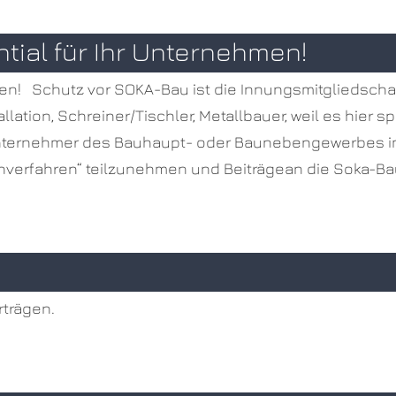
ial für Ihr Unternehmen!
n! Schutz vor SOKA-Bau ist die Innungsmitgliedschaft
llation, Schreiner/Tischler, Metallbauer, weil es hier s
nternehmer des Bauhaupt- oder Baunebengewerbes im
enverfahren“ teilzunehmen und Beiträgean die Soka-Ba
rträgen.