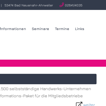

0 | 53474 Bad Neuenahr-Ahrweiler
02641/4035
finformationen
Seminare
Termine
Links
er 2.500 selbstständige Handwerks-Unternehmen
formations-Paket für die Mitgliedsbetriebe
weiter