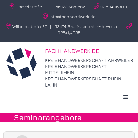


Hoevelstraße 19 | 56073 Koblenz
0261/40630-0

info@fachhandwerk.de


Wilhelmstraße 20 | 53474 Bad Neuenahr-Ahrweiler
02641/4035
FACHHANDWERK.DE
KREISHANDWERKERSCHAFT AHRWEILER
KREISHANDWERKERSCHAFT
MITTELRHEIN
KREISHANDWERKERSCHAFT RHEIN-
LAHN
Seminarangebote